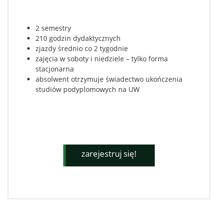
2 semestry
210 godzin dydaktycznych
zjazdy średnio co 2 tygodnie
zajęcia w soboty i niedziele – tylko forma
stacjonarna
absolwent otrzymuje świadectwo ukończenia
studiów podyplomowych na UW
zarejestruj się!
Czesne w roku akademickim
Kierownik studiów