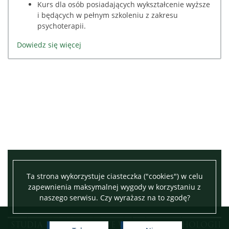
Kurs dla osób posiadających wykształcenie wyższe
i będących w pełnym szkoleniu z zakresu
psychoterapii.
Dowiedz się więcej
Ta strona wykorzystuje ciasteczka ("cookies") w celu
zapewnienia maksymalnej wygody w korzystaniu z
naszego serwisu. Czy wyrażasz na to zgodę?
Leaflet
|
©
OpenStreetMap
contributors
STUDIA PODYPLOMOWE WYDZIAŁ PSYCHOLOGII